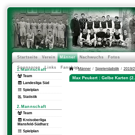
Startseite
Verein
Männer
Nachwuchs
Fotos
Sponsoren
Links
Fanshop
Männer
Spielerstatistik
2019/
1.Mannschaft
Team
Max Peukert : Gelbe Karten (2
Landesliga Süd
Spielplan
Statistik
2.Mannschaft
Team
Kreisoberliga
Mansfeld-Südharz
Spielplan