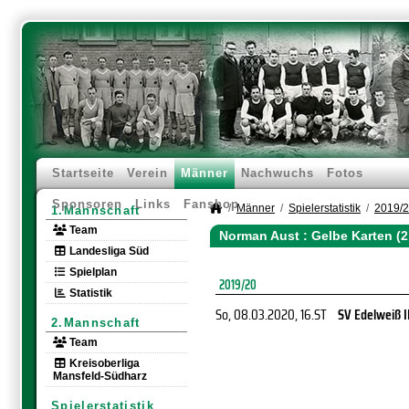
Startseite
Verein
Männer
Nachwuchs
Fotos
Sponsoren
Links
Fanshop
Männer
Spielerstatistik
2019/
1.Mannschaft
Team
Norman Aust : Gelbe Karten (
Landesliga Süd
Spielplan
2019/20
Statistik
So, 08.03.2020
, 16.ST
SV Edelweiß I
2.Mannschaft
Team
Kreisoberliga
Mansfeld-Südharz
Spielerstatistik