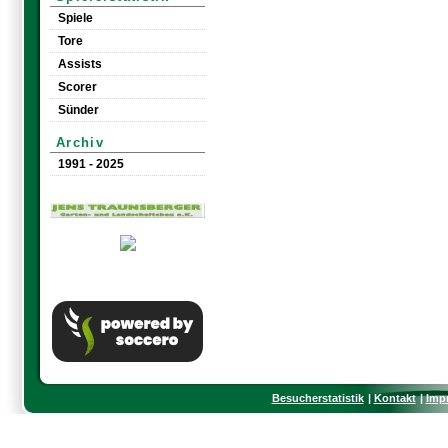
Spiele
Tore
Assists
Scorer
Sünder
Archiv
1991 - 2025
Besucherstatistik
Kontakt
Imp