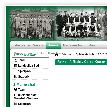
Startseite
Verein
Männer
Nachwuchs
Fotos
Sponsoren
Links
Fanshop
Männer
Spielerstatistik
2021/
1.Mannschaft
Team
Patrick Alfiado : Gelbe Karten
Landesliga Süd
Spielplan
Statistik
2.Mannschaft
Team
Kreisoberliga
Mansfeld-Südharz
Spielplan