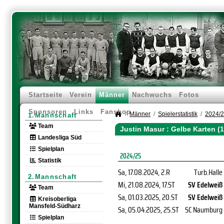
Startseite
Verein
Männer
Nachwuchs
Fotos
Sponsoren
Links
Fanshop
Männer
Spielerstatistik
2024/
1.Mannschaft
Team
Justin Masur : Gelbe Karten (
Landesliga Süd
Spielplan
2024/25
Statistik
Sa, 17.08.2024
, 2.R
Turb.Halle
2.Mannschaft
Mi, 21.08.2024
, 17.ST
SV Edelweiß
Team
Sa, 01.03.2025
, 20.ST
SV Edelweiß
Kreisoberliga
Mansfeld-Südharz
Sa, 05.04.2025
, 25.ST
SC Naumburg
Spielplan