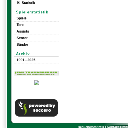
Statistik
Spielerstatistik
Spiele
Tore
Assists
Scorer
Sünder
Archiv
1991 - 2025
Besucherstatistik
Kontakt
Imp