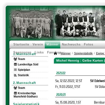
Startseite
Verein
Männer
Nachwuchs
Fotos
Sponsoren
Links
Fanshop
Männer
Spielerstatistik
Ewige 
1.Mannschaft
Team
Michel Hennig : Gelbe Karten 
Landesliga Süd
Spielplan
2021/22
Statistik
Sa, 12.02.2022
, 12.ST
SV Edelwei
2.Mannschaft
Fr, 11.03.2022
, 17.ST
SV Döla
Team
Kreisoberliga
2020/21
Mansfeld-Südharz
Sa, 15.08.2020
, 1.ST
Bernbur
Spielerstatistik