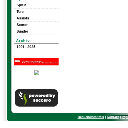
Spiele
Tore
Assists
Scorer
Sünder
Archiv
1991 - 2025
Besucherstatistik
Kontakt
Imp