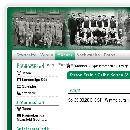
Startseite
Verein
Männer
Nachwuchs
Fotos
Sponsoren
Links
Fanshop
Männer
Spielerstatistik
Ewige 
1.Mannschaft
Team
Stefan Stein : Gelbe Karten (
Landesliga Süd
Spielplan
2013/14
Statistik
So, 29.09.2013
, 6.ST
Wimmelburg
:
2.Mannschaft
Team
Kreisoberliga
Mansfeld-Südharz
Spielerstatistik