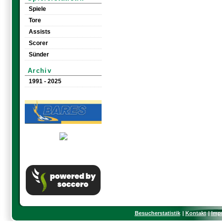
Spiele
Tore
Assists
Scorer
Sünder
Archiv
1991 - 2025
Besucherstatistik
Kontakt
Imp