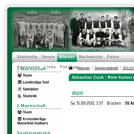
Startseite
Verein
Männer
Nachwuchs
Fotos
Sponsoren
Links
Fanshop
Männer
Spielerstatistik
2012/
1.Mannschaft
Team
Sebastian Cuck : Rote Karten 
Landesliga Süd
Spielplan
2012/13
Statistik
Sa, 15.09.2012
, 3.ST
Brücken
:
SV Ar
2.Mannschaft
Team
Kreisoberliga
Mansfeld-Südharz
Spielerstatistik