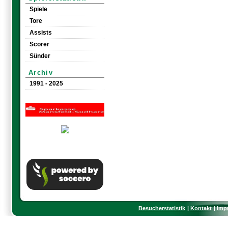
Spiele
Tore
Assists
Scorer
Sünder
Archiv
1991 - 2025
Besucherstatistik
Kontakt
Imp