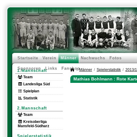
Startseite
Verein
Männer
Nachwuchs
Fotos
Sponsoren
Links
Fanshop
Männer
Spielerstatistik
2013/
1.Mannschaft
Team
Mathias Bohlmann : Rote Kart
Landesliga Süd
Spielplan
Statistik
2.Mannschaft
Team
Kreisoberliga
Mansfeld-Südharz
Spielerstatistik