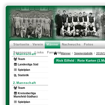
Startseite
Verein
Männer
Nachwuchs
Fotos
Sponsoren
Links
Fanshop
Männer
Spielerstatistik
2016/
1.Mannschaft
Team
Rick Eilfeld : Rote Karten (1.
Landesliga Süd
Spielplan
Statistik
2.Mannschaft
Team
Kreisoberliga
Mansfeld-Südharz
Spielplan