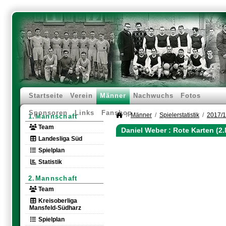
Startseite
Verein
Männer
Nachwuchs
Fotos
Sponsoren
Links
Fanshop
Männer
Spielerstatistik
2017/
1.Mannschaft
Team
Daniel Weber : Rote Karten (2
Landesliga Süd
Spielplan
Statistik
2.Mannschaft
Team
Kreisoberliga
Mansfeld-Südharz
Spielplan