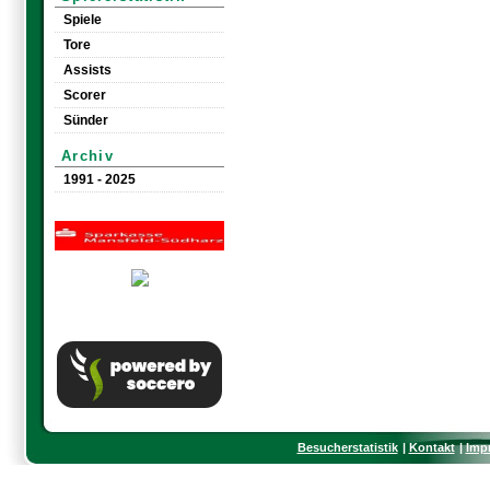
Spiele
Tore
Assists
Scorer
Sünder
Archiv
1991 - 2025
Besucherstatistik
Kontakt
Imp