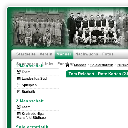
Startseite
Verein
Männer
Nachwuchs
Fotos
Sponsoren
Links
Fanshop
Männer
Spielerstatistik
2020/
1.Mannschaft
Team
Tom Reichert : Rote Karten (2
Landesliga Süd
Spielplan
Statistik
2.Mannschaft
Team
Kreisoberliga
Mansfeld-Südharz
Spielerstatistik