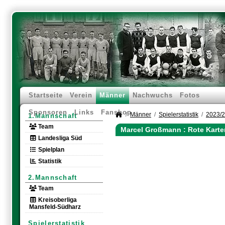
Startseite
Verein
Männer
Nachwuchs
Fotos
Sponsoren
Links
Fanshop
Männer
Spielerstatistik
2023/
1.Mannschaft
Team
Marcel Großmann : Rote Karte
Landesliga Süd
Spielplan
Statistik
2.Mannschaft
Team
Kreisoberliga
Mansfeld-Südharz
Spielerstatistik