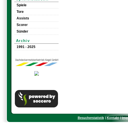
Spiele
Tore
Assists
Scorer
Sünder
Archiv
1991 - 2025
Besucherstatistik
Kontakt
Imp