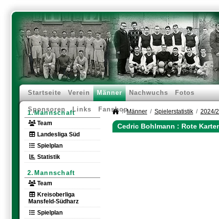
Startseite
Verein
Männer
Nachwuchs
Fotos
Sponsoren
Links
Fanshop
Männer
Spielerstatistik
2024/
1.Mannschaft
Team
Cedric Bohlmann : Rote Karte
Landesliga Süd
Spielplan
Statistik
2.Mannschaft
Team
Kreisoberliga
Mansfeld-Südharz
Spielplan