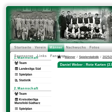
Startseite
Verein
Männer
Nachwuchs
Fotos
Sponsoren
Links
Fanshop
Männer
Spielerstatistik
2025/
1.Mannschaft
Team
Daniel Weber : Rote Karten (2
Landesliga Süd
Spielplan
Statistik
2.Mannschaft
Team
Kreisoberliga
Mansfeld-Südharz
Spielplan