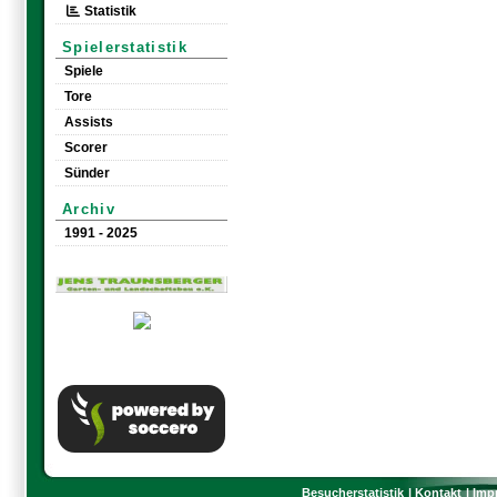
Statistik
Spielerstatistik
Spiele
Tore
Assists
Scorer
Sünder
Archiv
1991 - 2025
Besucherstatistik
Kontakt
Imp