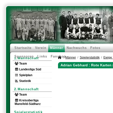
Startseite
Verein
Männer
Nachwuchs
Fotos
Sponsoren
Links
Fanshop
Männer
Spielerstatistik
Ewige 
1.Mannschaft
Team
Adrian Gebhard : Rote Karten
Landesliga Süd
Spielplan
Statistik
2.Mannschaft
Team
Kreisoberliga
Mansfeld-Südharz
Spielerstatistik