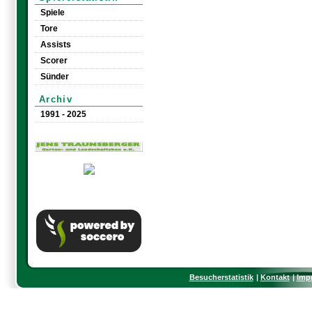
Spiele
Tore
Assists
Scorer
Sünder
Archiv
1991 - 2025
Besucherstatistik
Kontakt
Imp