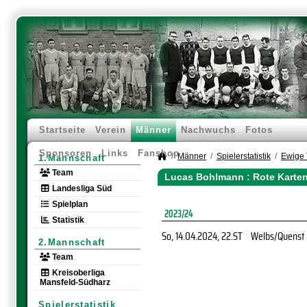
Startseite
Verein
Männer
Nachwuchs
Fotos
Sponsoren
Links
Fanshop
Männer
Spielerstatistik
Ewige 
1.Mannschaft
Team
Lucas Bohlmann : Rote Karten
Landesliga Süd
Spielplan
2023/24
Statistik
So, 14.04.2024
, 22.ST
Welbs/Quenst
2.Mannschaft
Team
Kreisoberliga
Mansfeld-Südharz
Spielerstatistik