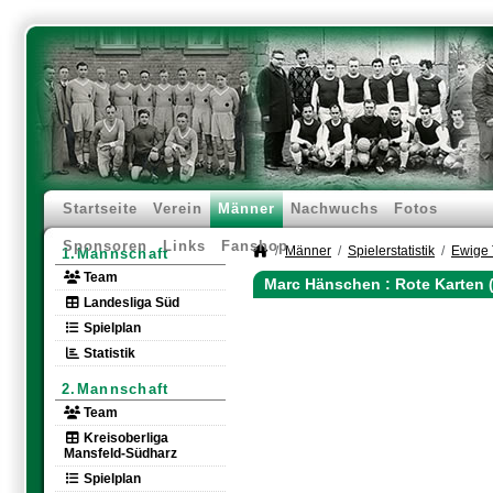
Startseite
Verein
Männer
Nachwuchs
Fotos
Sponsoren
Links
Fanshop
Männer
Spielerstatistik
Ewige 
1.Mannschaft
Team
Marc Hänschen : Rote Karten 
Landesliga Süd
Spielplan
Statistik
2.Mannschaft
Team
Kreisoberliga
Mansfeld-Südharz
Spielplan