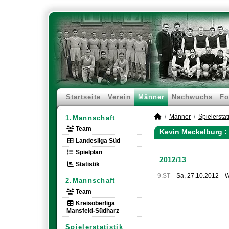
Startseite
Verein
Männer
Nachwuchs
Fo
Männer
Spielerstati
1.Mannschaft
Team
Kevin Meckelburg : 
Landesliga Süd
Spielplan
2012/13
Statistik
9.ST
Sa, 27.10.2012
W
2.Mannschaft
Team
Kreisoberliga
Mansfeld-Südharz
Spielerstatistik