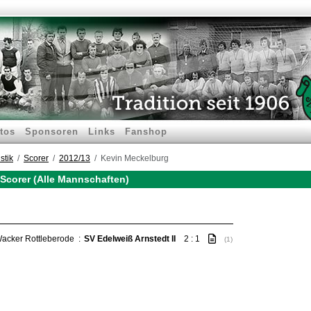
tos
Sponsoren
Links
Fanshop
stik
Scorer
2012/13
Kevin Meckelburg
Scorer (Alle Mannschaften)
acker Rottleberode
:
SV Edelweiß Arnstedt II
2 : 1
(1)