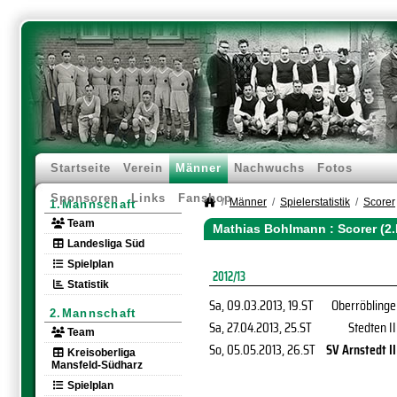
Startseite
Verein
Männer
Nachwuchs
Fotos
Sponsoren
Links
Fanshop
Männer
Spielerstatistik
Scorer
1.Mannschaft
Team
Mathias Bohlmann : Scorer (2
Landesliga Süd
Spielplan
2012/13
Statistik
Sa, 09.03.2013
, 19.ST
Oberröblinge
2.Mannschaft
Sa, 27.04.2013
, 25.ST
Stedten II
Team
So, 05.05.2013
, 26.ST
SV Arnstedt II
Kreisoberliga
Mansfeld-Südharz
Spielplan