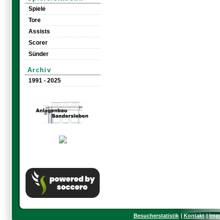
Spiele
Tore
Assists
Scorer
Sünder
Archiv
1991 - 2025
Besucherstatistik
Kontakt
Imp