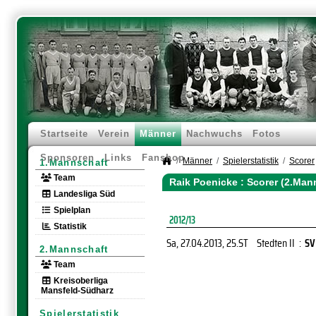
Startseite
Verein
Männer
Nachwuchs
Fotos
Sponsoren
Links
Fanshop
Männer
Spielerstatistik
Scorer
1.Mannschaft
Team
Raik Poenicke : Scorer (2.Man
Landesliga Süd
Spielplan
2012/13
Statistik
Sa, 27.04.2013
, 25.ST
Stedten II
:
SV
2.Mannschaft
Team
Kreisoberliga
Mansfeld-Südharz
Spielerstatistik