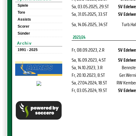
Sa, 03.05.2025
, 29.ST
SV Edelwe
Spiele
Tore
Sa, 31.05.2025
, 33.ST
SV Edelwe
Assists
Sa, 14.06.2025
, 34.ST
Turb.Hal
Scorer
Sünder
2023/24
Archiv
Fr, 08.09.2023
, 2.R
SV Edelwe
1991 - 2025
Sa, 16.09.2023
, 4.ST
SV Edelwe
Sa, 14.10.2023
, 3.R
Bennste
Fr, 20.10.2023
, 8.ST
Ger.Werni
Sa, 27.04.2024
, 18.ST
RW Kembe
Fr, 03.05.2024
, 19.ST
SV Edelwe