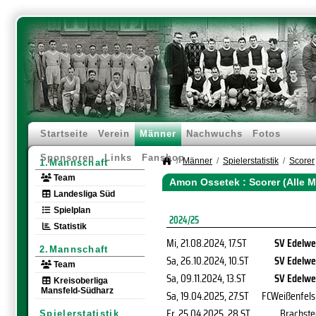
Startseite
Verein
Männer
Nachwuchs
Fotos
Sponsoren
Links
Fanshop
Männer
Spielerstatistik
Scorer
1.Mannschaft
Team
Amon Ossetek : Scorer (Alle 
Landesliga Süd
Spielplan
2024/25
Statistik
Mi, 21.08.2024
, 17.ST
SV Edelwe
2.Mannschaft
Sa, 26.10.2024
, 10.ST
SV Edelwe
Team
Sa, 09.11.2024
, 13.ST
SV Edelwe
Kreisoberliga
Mansfeld-Südharz
Sa, 19.04.2025
, 27.ST
FCWeißenfels 
Fr, 25.04.2025
, 28.ST
Brachste
Spielerstatistik