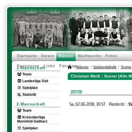
Startseite
Verein
Männer
Nachwuchs
Fotos
Sponsoren
Links
Fanshop
Männer
Spielerstatistik
Scorer
1.Mannschaft
Team
Christian Weiß : Scorer (Alle
Landesliga Süd
Spielplan
2017/18
Statistik
Sa, 02.06.2018
, 30.ST
Piesteritz
:
S
2.Mannschaft
Team
Kreisoberliga
Mansfeld-Südharz
Spielplan