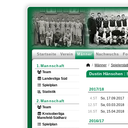
Startseite
Verein
Männer
Nachwuchs
Fo
Männer
Spielerstati
1.Mannschaft
Team
Dustin Hänschen : 
Landesliga Süd
Spielplan
2017/18
Statistik
4.ST
So, 17.09.2017
2.Mannschaft
12.ST
Sa, 03.03.2018
Team
16.ST
So, 15.04.2018
Kreisoberliga
Mansfeld-Südharz
2016/17
Spielplan