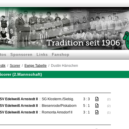
tos
Sponsoren
Links
Fanshop
stik
Scorer
Ewige Tabelle
Dustin Hänschen
Scorer (2.Mannschaft)
SV Edelweiß Arnstedt II
:
SG Klosterm./Siebig.
3 : 3
(2)
SV Edelweiß Arnstedt II
:
Biesenrode/Piskaborn
5 : 1
(2)
SV Edelweiß Arnstedt II
:
Romonta Amsdorf II
3 : 1
(1)