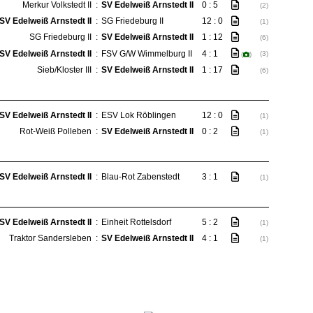
Merkur Volkstedt II
:
SV Edelweiß Arnstedt II
0 : 5
(2)
SV Edelweiß Arnstedt II
:
SG Friedeburg II
12 : 0
(1)
SG Friedeburg II
:
SV Edelweiß Arnstedt II
1 : 12
(6)
SV Edelweiß Arnstedt II
:
FSV G/W Wimmelburg II
4 : 1
(3)
(
)
Sieb/Kloster III
:
SV Edelweiß Arnstedt II
1 : 17
(6)
SV Edelweiß Arnstedt II
:
ESV Lok Röblingen
12 : 0
(1)
Rot-Weiß Polleben
:
SV Edelweiß Arnstedt II
0 : 2
(1)
SV Edelweiß Arnstedt II
:
Blau-Rot Zabenstedt
3 : 1
(1)
SV Edelweiß Arnstedt II
:
Einheit Rottelsdorf
5 : 2
(1)
Traktor Sandersleben
:
SV Edelweiß Arnstedt II
4 : 1
(1)