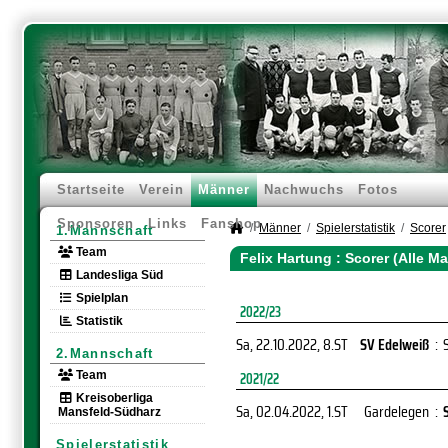
Startseite
Verein
Männer
Nachwuchs
Fotos
Sponsoren
Links
Fanshop
Männer
Spielerstatistik
Scorer
1.Mannschaft
Team
Felix Hartung : Scorer (Alle M
Landesliga Süd
Spielplan
2022/23
Statistik
Sa, 22.10.2022
, 8.ST
SV Edelweiß
:
2.Mannschaft
Team
2021/22
Kreisoberliga
Sa, 02.04.2022
, 1.ST
Gardelegen
:
Mansfeld-Südharz
Spielerstatistik