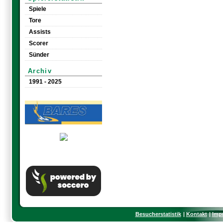
Spiele
Tore
Assists
Scorer
Sünder
Archiv
1991 - 2025
Besucherstatistik
Kontakt
Imp