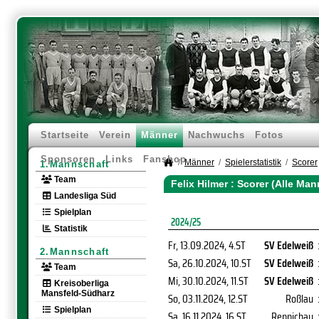
Startseite
Verein
Männer
Nachwuchs
Fotos
Sponsoren
Links
Fanshop
Männer
Spielerstatistik
Scorer
1.Mannschaft
Team
Felix Hilmer : Scorer (Alle Ma
Landesliga Süd
Spielplan
2024/25
Statistik
Fr, 13.09.2024
, 4.ST
SV Edelweiß
2.Mannschaft
Sa, 26.10.2024
, 10.ST
SV Edelweiß
Team
Mi, 30.10.2024
, 11.ST
SV Edelweiß
Kreisoberliga
Mansfeld-Südharz
So, 03.11.2024
, 12.ST
Roßlau
Spielplan
Sa, 16.11.2024
, 16.ST
Reppichau