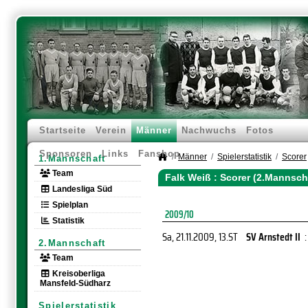
Startseite
Verein
Männer
Nachwuchs
Fotos
Sponsoren
Links
Fanshop
Männer
Spielerstatistik
Scorer
1.Mannschaft
Team
Falk Weiß : Scorer (2.Mannsch
Landesliga Süd
Spielplan
2009/10
Statistik
Sa, 21.11.2009
, 13.ST
SV Arnstedt II
:
2.Mannschaft
Team
Kreisoberliga
Mansfeld-Südharz
Spielerstatistik