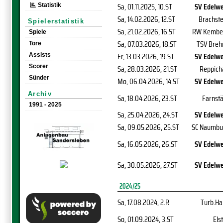
Sa, 01.11.2025
, 10.ST
SV Edelwe
Statistik
Sa, 14.02.2026
, 12.ST
Brachste
Spielerstatistik
Sa, 21.02.2026
, 16.ST
RW Kembe
Spiele
Sa, 07.03.2026
, 18.ST
TSV Breh
Tore
Fr, 13.03.2026
, 19.ST
SV Edelwe
Assists
Scorer
Sa, 28.03.2026
, 21.ST
Reppich
Sünder
Mo, 06.04.2026
, 14.ST
SV Edelwe
Archiv
Sa, 18.04.2026
, 23.ST
Farnstä
1991 - 2025
Sa, 25.04.2026
, 24.ST
SV Edelwe
Sa, 09.05.2026
, 25.ST
SC Naumbu
Sa, 16.05.2026
, 26.ST
SV Edelwe
Sa, 30.05.2026
, 27.ST
SV Edelwe
2024/25
Sa, 17.08.2024
, 2.R
Turb.Ha
So, 01.09.2024
, 3.ST
Els