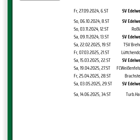
Fr, 27.09.2024
, 6.ST
SV Edelwe
So, 06.10.2024
, 8.ST
SV Edelwe
So, 03.11.2024
, 12.ST
Roßl
Sa, 09.11.2024
, 13.ST
SV Edelwe
Sa, 22.02.2025
, 19.ST
TSV Breh
Fr, 07.03.2025
, 21.ST
Lüttchendo
Sa, 15.03.2025
, 22.ST
SV Edelwe
Sa, 19.04.2025
, 27.ST
FCWeißenfels
Fr, 25.04.2025
, 28.ST
Brachste
Sa, 03.05.2025
, 29.ST
SV Edelwe
Sa, 14.06.2025
, 34.ST
Turb.Ha