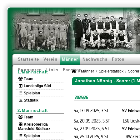
Startseite
Verein
Männer
Nachwuchs
Fotos
Sponsoren
Links
Fanshop
Männer
Spielerstatistik
Scorer
1.Mannschaft
Team
Jonathan Nönnig : Scorer (1.
Landesliga Süd
Spielplan
2025/26
Statistik
Sa, 13.09.2025
, 3.ST
SV Edelwe
2.Mannschaft
Team
Sa, 20.09.2025
, 5.ST
LSG Liesk
Kreisoberliga
Sa, 27.09.2025
, 6.ST
SV Edelwe
Mansfeld-Südharz
Sa, 25.10.2025
, 9.ST
RW Zerb
Spielplan