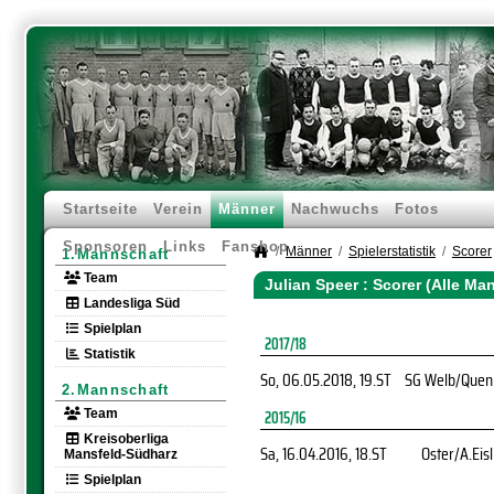
Startseite
Verein
Männer
Nachwuchs
Fotos
Sponsoren
Links
Fanshop
Männer
Spielerstatistik
Scorer
1.Mannschaft
Team
Julian Speer : Scorer (Alle Ma
Landesliga Süd
Spielplan
2017/18
Statistik
So, 06.05.2018
, 19.ST
SG Welb/Quen
2.Mannschaft
Team
2015/16
Kreisoberliga
Sa, 16.04.2016
, 18.ST
Oster/A.Eisl
Mansfeld-Südharz
Spielplan