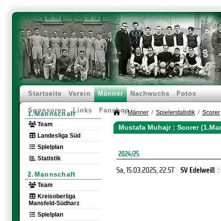
Startseite
Verein
Männer
Nachwuchs
Fotos
Sponsoren
Links
Fanshop
Männer
Spielerstatistik
Scorer
1.Mannschaft
Team
Mustafa Muhajr : Scorer (1.Ma
Landesliga Süd
Spielplan
2024/25
Statistik
Sa, 15.03.2025
, 22.ST
SV Edelweiß
:
2.Mannschaft
Team
Kreisoberliga
Mansfeld-Südharz
Spielplan