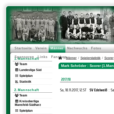
Startseite
Verein
Männer
Nachwuchs
Fotos
Sponsoren
Links
Fanshop
Männer
Spielerstatistik
Scorer
1.Mannschaft
Team
Mark Schröder : Scorer (1.Man
Landesliga Süd
Spielplan
2017/18
Statistik
Sa, 18.11.2017
, 12.ST
SV Edelweiß
:
S
2.Mannschaft
Team
Kreisoberliga
Mansfeld-Südharz
Spielplan