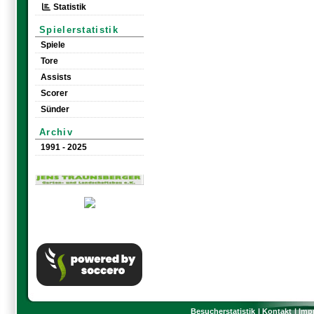
Statistik
Spielerstatistik
Spiele
Tore
Assists
Scorer
Sünder
Archiv
1991 - 2025
Besucherstatistik
Kontakt
Imp