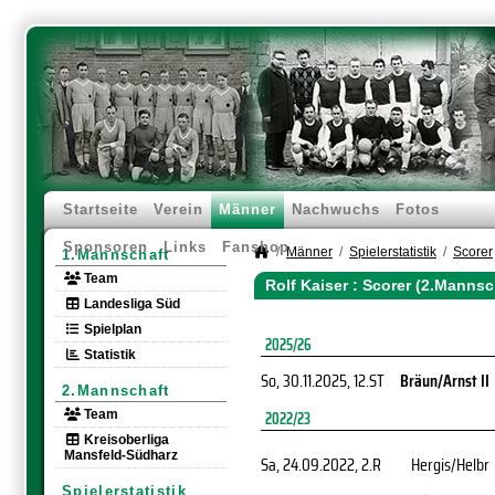
Startseite
Verein
Männer
Nachwuchs
Fotos
Sponsoren
Links
Fanshop
Männer
Spielerstatistik
Scorer
1.Mannschaft
Team
Rolf Kaiser : Scorer (2.Mannsc
Landesliga Süd
Spielplan
2025/26
Statistik
So, 30.11.2025
, 12.ST
Bräun/Arnst II
2.Mannschaft
Team
2022/23
Kreisoberliga
Mansfeld-Südharz
Sa, 24.09.2022
, 2.R
Hergis/Helbr
Spielerstatistik