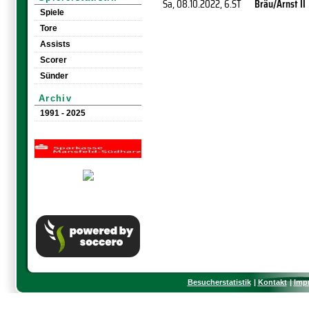
Sa, 08.10.2022
, 6.ST
Bräu/Arnst II
Spiele
Tore
Assists
Scorer
Sünder
Archiv
1991 - 2025
Besucherstatistik
Kontakt
Imp