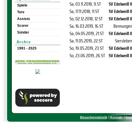
Sa, 03.11.2018
, 9.ST
SV Edelweiß I
Spiele
Sa, 17.11.2018
, 11.ST
SV Edelweiß I
Tore
So, 02.12.2018
, 12.ST
SV Edelweiß I
Assists
Sa, 16.03.2019
, 16.ST
Bennunge
Scorer
Sa, 04.05.2019
, 21.ST
SV Edelweiß I
Sünder
Sa, 11.05.2019
, 22.ST
Sierslebe
Archiv
So, 19.05.2019
, 23.ST
SV Edelweiß I
1991 - 2025
So, 23.06.2019
, 26.ST
SV Edelweiß I
Besucherstatistik
Kontakt
Imp