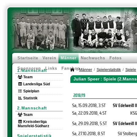
Startseite
Verein
Männer
Nachwuchs
Fotos
Sponsoren
Links
Fanshop
Männer
Spielerstatistik
Spiele
1.Mannschaft
Team
Julian Speer : Spiele (2.Manns
Landesliga Süd
Spielplan
2018/19
Statistik
Sa, 15.09.2018
, 3.ST
SV Edelweiß I
2.Mannschaft
Sa, 22.09.2018
, 4.ST
KS
Team
Kreisoberliga
Sa, 29.09.2018
, 5.ST
SV Edelweiß I
Mansfeld-Südharz
Sa, 27.10.2018
, 8.ST
SV Stolber
Spielerstatistik