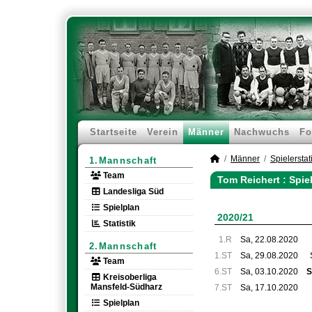
Startseite
Verein
Männer
Nachwuchs
Fo
Männer
Spielerstati
1.Mannschaft
Team
Tom Reichert : Spie
Landesliga Süd
Spielplan
2020/21
Statistik
1.R
Sa, 22.08.2020
2.Mannschaft
1.ST
Sa, 29.08.2020
Team
6.ST
Sa, 03.10.2020
S
Kreisoberliga
Mansfeld-Südharz
7.ST
Sa, 17.10.2020
Spielplan