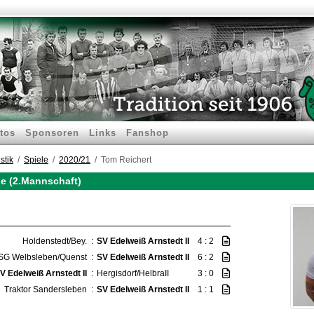
tos
Sponsoren
Links
Fanshop
stik
Spiele
2020/21
Tom Reichert
le (2.Mannschaft)
Holdenstedt/Bey.
:
SV Edelweiß Arnstedt II
4 : 2
SG Welbsleben/Quenst
:
SV Edelweiß Arnstedt II
6 : 2
V Edelweiß Arnstedt II
:
Hergisdorf/HelbraII
3 : 0
Traktor Sandersleben
:
SV Edelweiß Arnstedt II
1 : 1