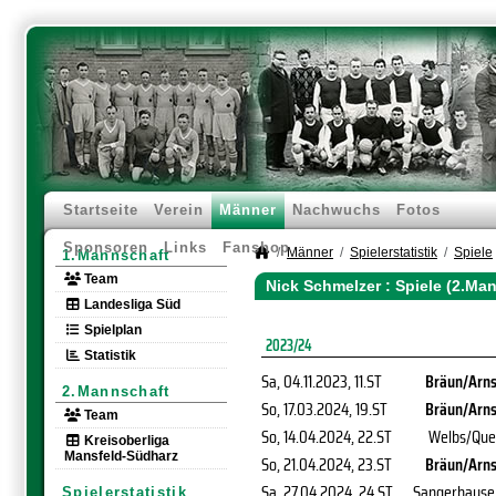
Startseite
Verein
Männer
Nachwuchs
Fotos
Sponsoren
Links
Fanshop
Männer
Spielerstatistik
Spiele
1.Mannschaft
Team
Nick Schmelzer : Spiele (2.Ma
Landesliga Süd
Spielplan
2023/24
Statistik
Sa, 04.11.2023
, 11.ST
Bräun/Arnst
2.Mannschaft
So, 17.03.2024
, 19.ST
Bräun/Arnst
Team
So, 14.04.2024
, 22.ST
Welbs/Que
Kreisoberliga
Mansfeld-Südharz
So, 21.04.2024
, 23.ST
Bräun/Arnst
Sa, 27.04.2024
, 24.ST
Sangerhausen
Spielerstatistik