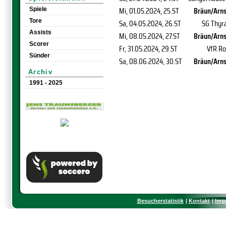
Mi, 01.05.2024
, 25.ST
Bräun/Arnst
Spiele
Tore
Sa, 04.05.2024
, 26.ST
SG Thyra
Assists
Mi, 08.05.2024
, 27.ST
Bräun/Arnst
Scorer
Fr, 31.05.2024
, 29.ST
VfR Ro
Sünder
Sa, 08.06.2024
, 30.ST
Bräun/Arnst
Archiv
1991 - 2025
Besucherstatistik
Kontakt
Imp