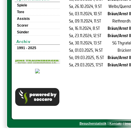
Sa, 26.10.2024
, 9.ST
Welbs/Quens
Spiele
Tore
So, 03.11.2024
, 10.ST
Bräun/Arnst I
Assists
Sa, 09.11.2024
, 11.ST
Riethnordh
Scorer
Sa, 16.11.2024
, 8.ST
Bräun/Arnst I
Sünder
Sa, 23.11.2024
, 12.ST
Bräun/Arnst I
Sa, 30.11.2024
, 13.ST
SG Thyrata
Archiv
1991 - 2025
Sa, 01.03.2025
, 14.ST
Brücke
So, 09.03.2025
, 15.ST
Bräun/Arnst I
Sa, 29.03.2025
, 17.ST
Bräun/Arnst I
Besucherstatistik
Kontakt
Imp