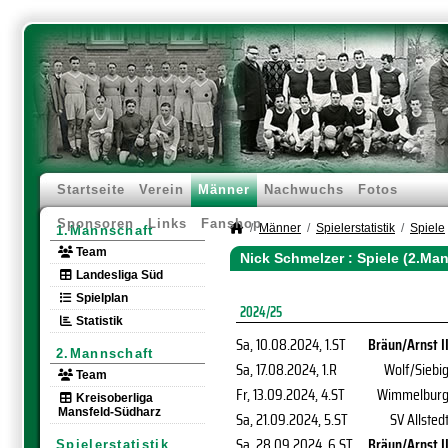
Startseite
Verein
Männer
Nachwuchs
Fotos
Sponsoren
Links
Fanshop
Männer
Spielerstatistik
Spiele
1.Mannschaft
Team
Nick Schmelzer : Spiele (2.Ma
Landesliga Süd
Spielplan
2024/25
Statistik
Sa, 10.08.2024
, 1.ST
Bräun/Arnst I
2.Mannschaft
Sa, 17.08.2024
, 1.R
Wolf/Siebi
Team
Fr, 13.09.2024
, 4.ST
Wimmelbur
Kreisoberliga
Mansfeld-Südharz
Sa, 21.09.2024
, 5.ST
SV Allsted
Sa, 28.09.2024
, 6.ST
Bräun/Arnst I
Spielerstatistik