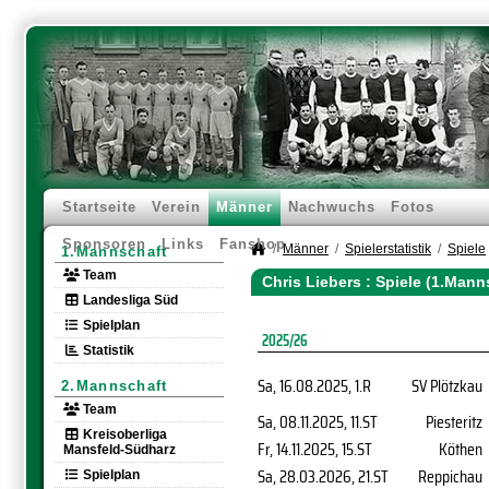
Startseite
Verein
Männer
Nachwuchs
Fotos
Sponsoren
Links
Fanshop
Männer
Spielerstatistik
Spiele
1.Mannschaft
Team
Chris Liebers : Spiele (1.Mann
Landesliga Süd
Spielplan
2025/26
Statistik
Sa, 16.08.2025
, 1.R
SV Plötzkau
2.Mannschaft
Team
Sa, 08.11.2025
, 11.ST
Piesteritz
Kreisoberliga
Fr, 14.11.2025
, 15.ST
Köthen
Mansfeld-Südharz
Sa, 28.03.2026
, 21.ST
Reppichau
Spielplan