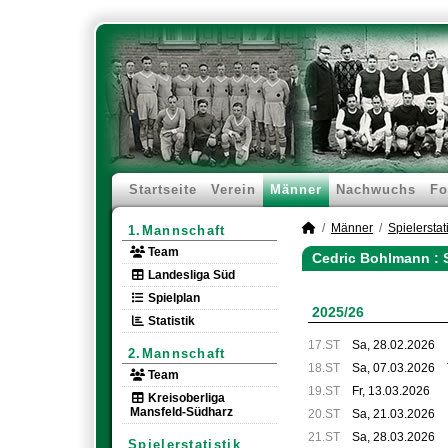
Startseite
Verein
Männer
Nachwuchs
Fo
Männer
Spielerstati
1.Mannschaft
Team
Cedric Bohlmann : 
Landesliga Süd
Spielplan
2025/26
Statistik
17.ST
Sa, 28.02.2026
2.Mannschaft
18.ST
Sa, 07.03.2026
Team
19.ST
Fr, 13.03.2026
Kreisoberliga
Mansfeld-Südharz
20.ST
Sa, 21.03.2026
21.ST
Sa, 28.03.2026
Spielerstatistik