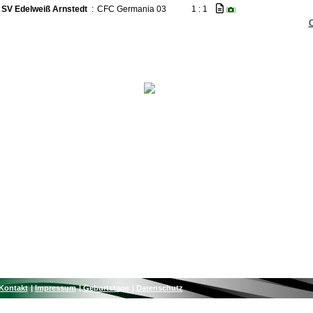
SV Edelweiß Arnstedt
:
CFC Germania 03
1 : 1
(
)
C
Kontakt
Impressum
Geburtstage
Datenschutz