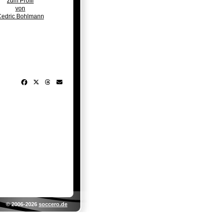
zum Profil
von
edric Bohlmann
© 2006-2026
soccero.de