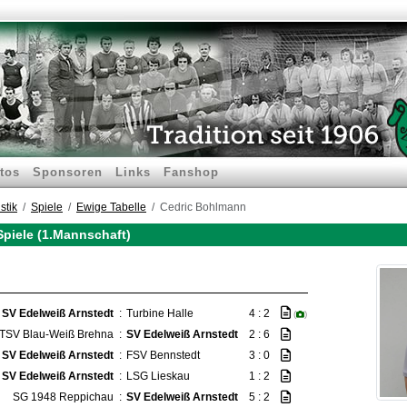
tos
Sponsoren
Links
Fanshop
stik
Spiele
Ewige Tabelle
Cedric Bohlmann
Spiele (1.Mannschaft)
SV Edelweiß Arnstedt
:
Turbine Halle
4 : 2
(
)
TSV Blau-Weiß Brehna
:
SV Edelweiß Arnstedt
2 : 6
SV Edelweiß Arnstedt
:
FSV Bennstedt
3 : 0
SV Edelweiß Arnstedt
:
LSG Lieskau
1 : 2
SG 1948 Reppichau
:
SV Edelweiß Arnstedt
5 : 2