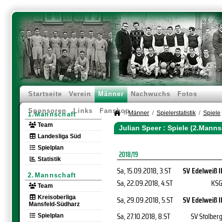
Startseite
Verein
Männer
Nachwuchs
Fotos
Sponsoren
Links
Fanshop
Männer
Spielerstatistik
Spiele
1.Mannschaft
Team
Julian Speer : Spiele (2.Manns
Landesliga Süd
Spielplan
2018/19
Statistik
Sa, 15.09.2018
, 3.ST
SV Edelweiß I
2.Mannschaft
Sa, 22.09.2018
, 4.ST
KS
Team
Kreisoberliga
Sa, 29.09.2018
, 5.ST
SV Edelweiß I
Mansfeld-Südharz
Sa, 27.10.2018
, 8.ST
SV Stolber
Spielplan