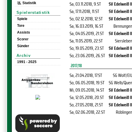
Sa, 03.11.2018
, 9.ST
SV Edelweiß I
Statistik
Sa, 17.11.2018
, 11.ST
SV Edelweiß I
Spielerstatistik
So, 02.12.2018
, 12.ST
SV Edelweiß I
Spiele
Sa, 16.03.2019
, 16.ST
Bennunge
Tore
Sa, 04.05.2019
, 21.ST
SV Edelweiß I
Assists
Scorer
Sa, 11.05.2019
, 22.ST
Sierslebe
Sünder
So, 19.05.2019
, 23.ST
SV Edelweiß I
So, 23.06.2019
, 26.ST
SV Edelweiß I
Archiv
1991 - 2025
2017/18
Sa, 21.04.2018
, 17.ST
SG Wolf/EI
So, 06.05.2018
, 19.ST
SG Welb/Que
Mi, 09.05.2018
, 14.ST
SV Edelweiß I
Sa, 12.05.2018
, 20.ST
SV Edelweiß I
So, 27.05.2018
, 21.ST
SV Edelweiß I
Sa, 02.06.2018
, 22.ST
Röblinge