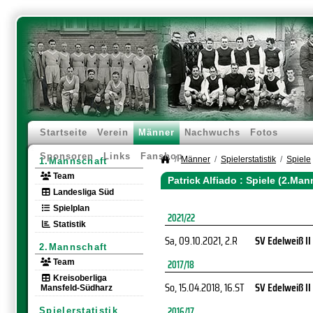
Startseite
Verein
Männer
Nachwuchs
Fotos
Sponsoren
Links
Fanshop
Männer
Spielerstatistik
Spiele
1.Mannschaft
Team
Patrick Alfiado : Spiele (2.Man
Landesliga Süd
Spielplan
2021/22
Statistik
Sa, 09.10.2021
, 2.R
SV Edelweiß II
2.Mannschaft
Team
2017/18
Kreisoberliga
So, 15.04.2018
, 16.ST
SV Edelweiß II
Mansfeld-Südharz
2016/17
Spielerstatistik