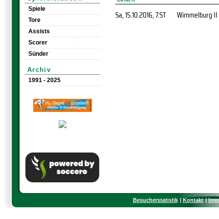
Spiele
Sa, 15.10.2016
, 7.ST
Wimmelburg II
Tore
Assists
Scorer
Sünder
Archiv
1991 - 2025
Besucherstatistik
Kontakt
Imp