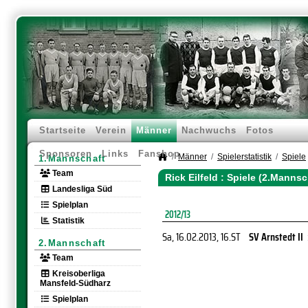
Startseite
Verein
Männer
Nachwuchs
Fotos
Sponsoren
Links
Fanshop
Männer
Spielerstatistik
Spiele
1.Mannschaft
Team
Rick Eilfeld : Spiele (2.Mannsc
Landesliga Süd
Spielplan
2012/13
Statistik
Sa, 16.02.2013
, 16.ST
SV Arnstedt II
2.Mannschaft
Team
Kreisoberliga
Mansfeld-Südharz
Spielplan