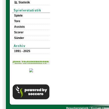
Statistik
Spielerstatistik
Spiele
Tore
Assists
Scorer
Sünder
Archiv
1991 - 2025
Besucherstatistik
Kontakt
Imp