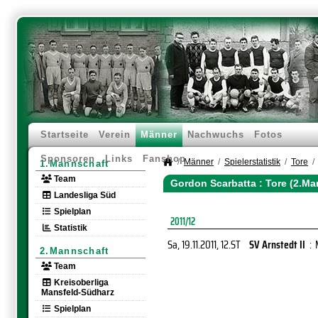
Startseite
Verein
Männer
Nachwuchs
Fotos
Sponsoren
Links
Fanshop
Männer
Spielerstatistik
Tore
1.Mannschaft
Team
Gordon Scarbatta : Tore (2.Ma
Landesliga Süd
Spielplan
2011/12
Statistik
Sa, 19.11.2011
, 12.ST
SV Arnstedt II
:
2.Mannschaft
Team
Kreisoberliga
Mansfeld-Südharz
Spielplan