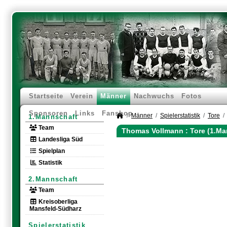
Startseite
Verein
Männer
Nachwuchs
Fotos
Sponsoren
Links
Fanshop
Männer
Spielerstatistik
Tore
1.Mannschaft
Team
Thomas Vollmann : Tore (1.Ma
Landesliga Süd
Spielplan
Statistik
2.Mannschaft
Team
Kreisoberliga
Mansfeld-Südharz
Spielerstatistik