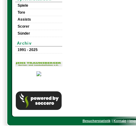
Spiele
Tore
Assists
Scorer
Sünder
Archiv
1991 - 2025
Besucherstatistik
Kontakt
Imp