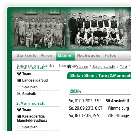
Startseite
Verein
Männer
Nachwuchs
Fotos
Sponsoren
Links
Fanshop
Männer
Spielerstatistik
Tore
1.Mannschaft
Team
Stefan Stein : Tore (2.Mannsch
Landesliga Süd
Spielplan
2013/14
Statistik
So, 01.09.2013
, 3.ST
SV Arnstedt II
2.Mannschaft
So, 29.09.2013
, 6.ST
Wimmelburg
Team
Sa, 18.01.2014
, 15.ST
VfB Uftrunge
Kreisoberliga
Mansfeld-Südharz
Spielplan