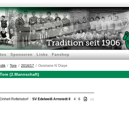
tos
Sponsoren
Links
Fanshop
stik
Tore
2016/17
Ousmane N´Diaye
Tore (2.Mannschaft)
Einheit Rottelsdorf
:
SV Edelweiß Arnstedt II
4 : 6
(1)