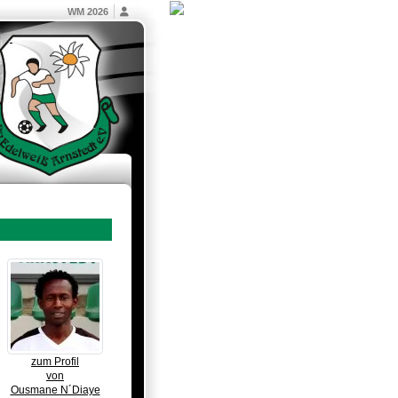
WM 2026
zum Profil
von
Ousmane N´Diaye