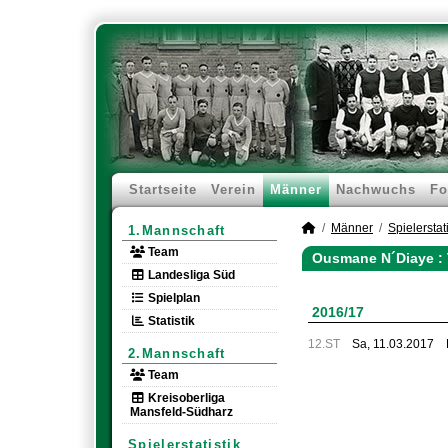
Startseite
Verein
Männer
Nachwuchs
Fo
Männer
Spielerstati
1.Mannschaft
Team
Ousmane N´Diaye : 
Landesliga Süd
Spielplan
2016/17
Statistik
12.ST
Sa, 11.03.2017
2.Mannschaft
Team
Kreisoberliga
Mansfeld-Südharz
Spielerstatistik