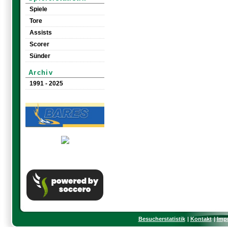
Spiele
Tore
Assists
Scorer
Sünder
Archiv
1991 - 2025
Besucherstatistik
Kontakt
Imp