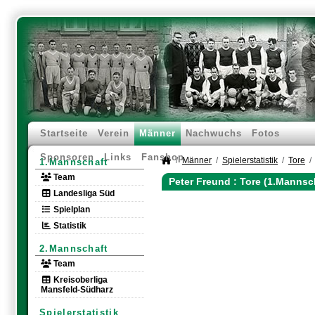
Startseite
Verein
Männer
Nachwuchs
Fotos
Sponsoren
Links
Fanshop
Männer
Spielerstatistik
Tore
1.Mannschaft
Team
Peter Freund : Tore (1.Mannsc
Landesliga Süd
Spielplan
Statistik
2.Mannschaft
Team
Kreisoberliga
Mansfeld-Südharz
Spielerstatistik