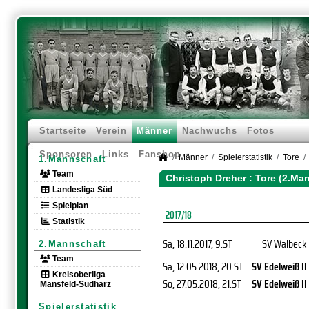
Startseite
Verein
Männer
Nachwuchs
Fotos
Sponsoren
Links
Fanshop
Männer
Spielerstatistik
Tore
1.Mannschaft
Team
Christoph Dreher : Tore (2.Ma
Landesliga Süd
Spielplan
2017/18
Statistik
Sa, 18.11.2017
, 9.ST
SV Walbeck
2.Mannschaft
Team
Sa, 12.05.2018
, 20.ST
SV Edelweiß II
Kreisoberliga
So, 27.05.2018
, 21.ST
SV Edelweiß II
Mansfeld-Südharz
Spielerstatistik