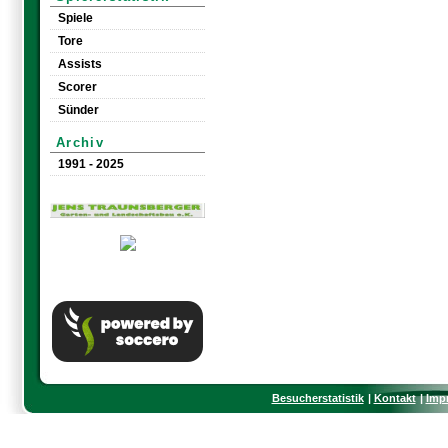
Spiele
Tore
Assists
Scorer
Sünder
Archiv
1991 - 2025
Besucherstatistik
Kontakt
Imp