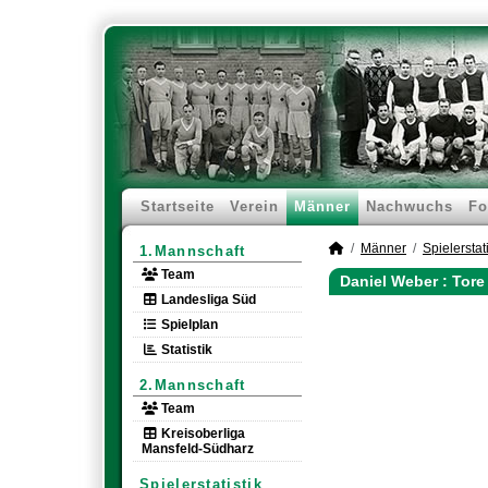
Startseite
Verein
Männer
Nachwuchs
Fo
Männer
Spielerstati
1.Mannschaft
Team
Daniel Weber : Tore
Landesliga Süd
Spielplan
Statistik
2.Mannschaft
Team
Kreisoberliga
Mansfeld-Südharz
Spielerstatistik