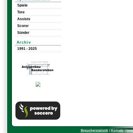
Spiele
Tore
Assists
Scorer
Sünder
Archiv
1991 - 2025
Besucherstatistik
Kontakt
Imp