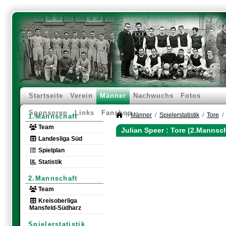
Startseite
Verein
Männer
Nachwuchs
Fotos
Sponsoren
Links
Fanshop
Männer
Spielerstatistik
Tore
1.Mannschaft
Team
Julian Speer : Tore (2.Mannsch
Landesliga Süd
Spielplan
Statistik
2.Mannschaft
Team
Kreisoberliga
Mansfeld-Südharz
Spielerstatistik