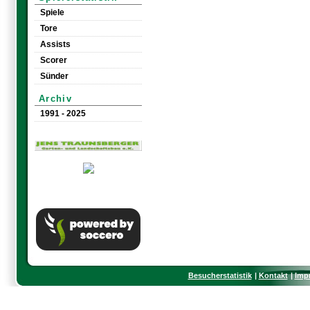
Spiele
Tore
Assists
Scorer
Sünder
Archiv
1991 - 2025
Besucherstatistik
Kontakt
Imp