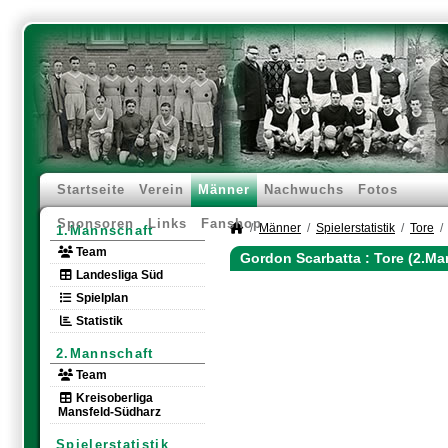
Startseite
Verein
Männer
Nachwuchs
Fotos
Sponsoren
Links
Fanshop
Männer
Spielerstatistik
Tore
1.Mannschaft
Team
Gordon Scarbatta : Tore (2.Ma
Landesliga Süd
Spielplan
Statistik
2.Mannschaft
Team
Kreisoberliga
Mansfeld-Südharz
Spielerstatistik