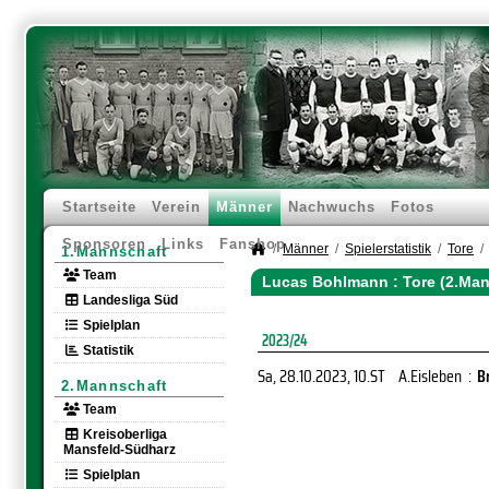
Startseite
Verein
Männer
Nachwuchs
Fotos
Sponsoren
Links
Fanshop
Männer
Spielerstatistik
Tore
1.Mannschaft
Team
Lucas Bohlmann : Tore (2.Man
Landesliga Süd
Spielplan
2023/24
Statistik
Sa, 28.10.2023
, 10.ST
A.Eisleben
:
B
2.Mannschaft
Team
Kreisoberliga
Mansfeld-Südharz
Spielplan