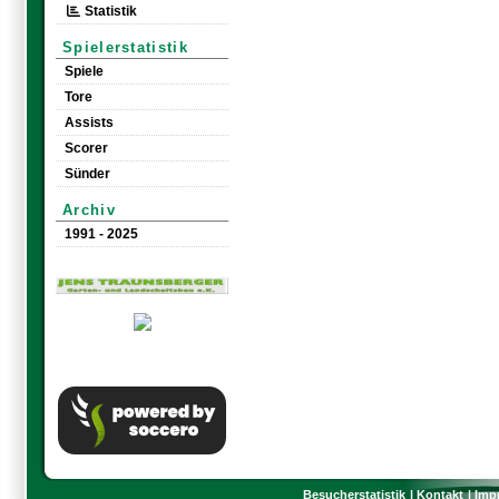
Statistik
Spielerstatistik
Spiele
Tore
Assists
Scorer
Sünder
Archiv
1991 - 2025
Besucherstatistik
Kontakt
Imp